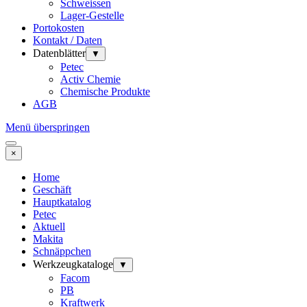
Schweissen
Lager-Gestelle
Portokosten
Kontakt / Daten
Datenblätter
▼
Petec
Activ Chemie
Chemische Produkte
AGB
Menü überspringen
×
Home
Geschäft
Hauptkatalog
Petec
Aktuell
Makita
Schnäppchen
Werkzeugkataloge
▼
Facom
PB
Kraftwerk