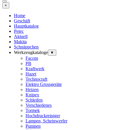
×
Home
Geschäft
Hauptkatalog
Petec
Aktuell
Makita
Schnäppchen
Werkzeugkataloge
▼
Facom
PB
Kraftwerk
Hazet
Technocraft
Elektro Grossgeräte
Heizen
Knipex
Schleifen
Verschiedenes
Tormek
Hochdruckreiniger
Lampen, Scheinwerfer
Pumpen