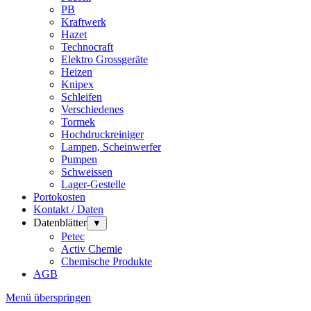
PB
Kraftwerk
Hazet
Technocraft
Elektro Grossgeräte
Heizen
Knipex
Schleifen
Verschiedenes
Tormek
Hochdruckreiniger
Lampen, Scheinwerfer
Pumpen
Schweissen
Lager-Gestelle
Portokosten
Kontakt / Daten
Datenblätter
▼
Petec
Activ Chemie
Chemische Produkte
AGB
Menü überspringen