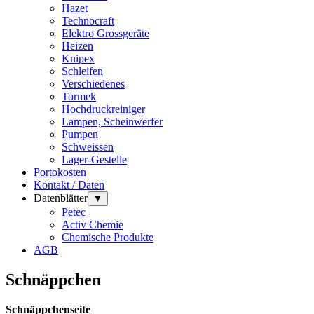
Hazet
Technocraft
Elektro Grossgeräte
Heizen
Knipex
Schleifen
Verschiedenes
Tormek
Hochdruckreiniger
Lampen, Scheinwerfer
Pumpen
Schweissen
Lager-Gestelle
Portokosten
Kontakt / Daten
Datenblätter
▼
Petec
Activ Chemie
Chemische Produkte
AGB
Schnäppchen
Schnäppchenseite